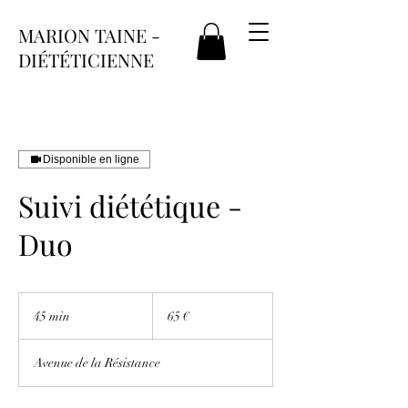
MARION TAINE -
DIÉTÉTICIENNE
Disponible en ligne
Suivi diététique -
Duo
65
euros
45 min
4
65 €
5
m
Avenue de la Résistance
i
n