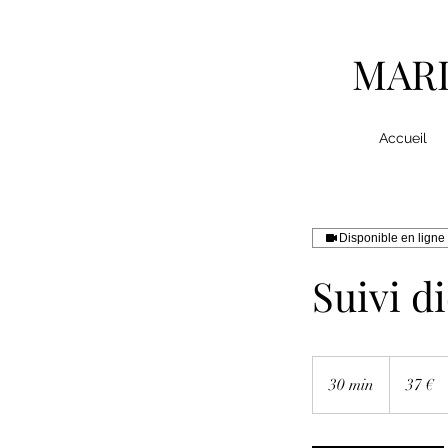
MARI
Accueil
Disponible en ligne
Suivi d
37
euros
30 min
3
37 €
0
m