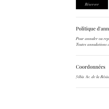
i
Réserver
n
Politique d'an
Pour annuler ou rep
Toutes annulations a
Coordonnées
54bis Av. de la Rési