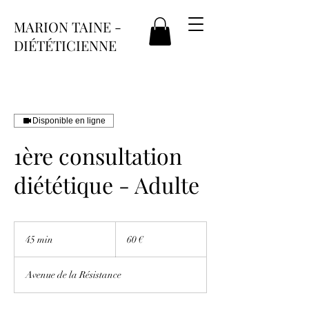
MARION TAINE -
DIÉTÉTICIENNE
Disponible en ligne
1ère consultation
diététique - Adulte
60
euros
45 min
4
60 €
5
m
Avenue de la Résistance
i
n